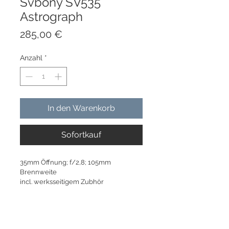
Svbony SV535
Astrograph
Preis
285,00 €
Anzahl
*
In den Warenkorb
Sofortkauf
35mm Öffnung; f/2,8; 105mm 
Brennweite
incl. werksseitigem Zubhör